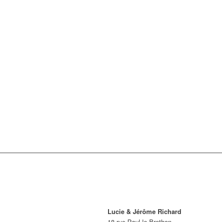
Lucie & Jérôme Richard
18 rue Paul le Brethon