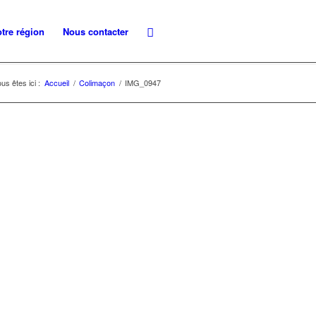
tre région
Nous contacter
us êtes ici :
Accueil
/
Colimaçon
/
IMG_0947