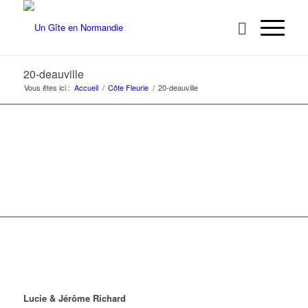
20-deauville
Vous êtes ici :
Accueil
/
Côte Fleurie
/
20-deauville
Lucie & Jérôme Richard