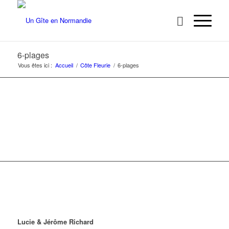
6-plages
Vous êtes ici :
Accueil
/
Côte Fleurie
/
6-plages
Lucie & Jérôme Richard